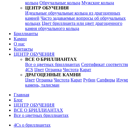
кольца
Обручальные кольца
Мужские кольца
ЦЕНТР ОБУЧЕНИЯ
Идеальные обручальные кольца из драгоценных
камней
Часто задаваемые вопросы об обручальных
кольцах
Цвет бриллианта или цвет драгоценного
камня обручального кольца
Бриллианты
Камни
О нас
Контакты
ЦЕНТР ОБУЧЕНИЯ
ВСЕ О БРИЛЛИАНТАХ
Все о цветных бриллиантах
Сертификат соответств
4CS
Цвет
Огранка
Чистота
Карат
ДРАГОЦЕННЫЕ КАМНИ
Цвет
Огранка
Чистота
Карат
Рубин
Сапфиры
Изум
камень, талисман
Главная
Блог
ЦЕНТР ОБУЧЕНИЯ
ВСЕ О БРИЛЛИАНТАХ
Все о цветных бриллиантах
4Cs о бриллиантах