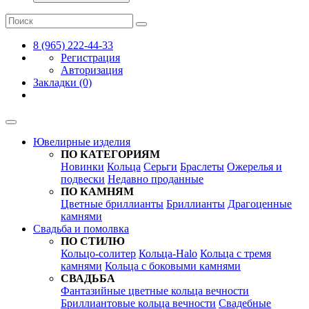
8 (965) 222-44-33
Регистрация
Авторизация
Закладки (0)
Ювелирные изделия
ПО КАТЕГОРИЯМ
Новинки
Кольца
Серьги
Браслеты
Ожерелья и
подвески
Недавно проданные
ПО КАМНЯМ
Цветные бриллианты
Бриллианты
Драгоценные
камнями
Свадьба и помолвка
ПО СТИЛЮ
Кольцо-солитер
Кольца-Halo
Кольца c тремя
камнями
Кольца c боковыми камнями
СВАДЬБА
Фантазийные цветные кольца вечности
Бриллиантовые кольца вечности
Свадебные