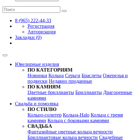
8 (965) 222-44-33
Регистрация
Авторизация
Закладки (0)
Ювелирные изделия
ПО КАТЕГОРИЯМ
Новинки
Кольца
Серьги
Браслеты
Ожерелья и
подвески
Недавно проданные
ПО КАМНЯМ
Цветные бриллианты
Бриллианты
Драгоценные
камнями
Свадьба и помолвка
ПО СТИЛЮ
Кольцо-солитер
Кольца-Halo
Кольца c тремя
камнями
Кольца c боковыми камнями
СВАДЬБА
Фантазийные цветные кольца вечности
Бриллиантовые кольца вечности
Свадебные