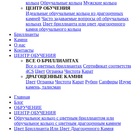
кольца
Обручальные кольца
Мужские кольца
ЦЕНТР ОБУЧЕНИЯ
Идеальные обручальные кольца из драгоценных
камней
Часто задаваемые вопросы об обручальных
кольцах
Цвет бриллианта или цвет драгоценного
камня обручального кольца
Бриллианты
Камни
О нас
Контакты
ЦЕНТР ОБУЧЕНИЯ
ВСЕ О БРИЛЛИАНТАХ
Все о цветных бриллиантах
Сертификат соответств
4CS
Цвет
Огранка
Чистота
Карат
ДРАГОЦЕННЫЕ КАМНИ
Цвет
Огранка
Чистота
Карат
Рубин
Сапфиры
Изум
камень, талисман
Главная
Блог
ОБРУЧЕНИЕ
ЦЕНТР ОБУЧЕНИЯ
Обручальное кольцо с цветным бриллиантом или
обручальное кольцо с цветным драгоценным камнем
Цвет Бриллианта Или Цвет Драгоценного Камня