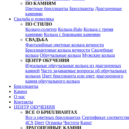
ПО КАМНЯМ
Цветные бриллианты
Бриллианты
Драгоценные
камнями
Свадьба и помолвка
ПО СТИЛЮ
Кольцо-солитер
Кольца-Halo
Кольца c тремя
камнями
Кольца c боковыми камнями
СВАДЬБА
Фантазийные цветные кольца вечности
Бриллиантовые кольца вечности
Свадебные
кольца
Обручальные кольца
Мужские кольца
ЦЕНТР ОБУЧЕНИЯ
Идеальные обручальные кольца из драгоценных
камней
Часто задаваемые вопросы об обручальных
кольцах
Цвет бриллианта или цвет драгоценного
камня обручального кольца
Бриллианты
Камни
О нас
Контакты
ЦЕНТР ОБУЧЕНИЯ
ВСЕ О БРИЛЛИАНТАХ
Все о цветных бриллиантах
Сертификат соответств
4CS
Цвет
Огранка
Чистота
Карат
ДРАГОЦЕННЫЕ КАМНИ