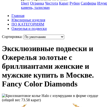
Цвет
Огранка
Чистота
Карат
Рубин
Сапфиры
Изум
камень, талисман
Главная
Ювелирные изделия
ПО КАТЕГОРИЯМ
Ожерелья и подвески
Сортировка:
Эксклюзивные подвески и
Ожерелья золотые с
бриллиантами женские и
мужские купить в Москве.
Fancy Color Diamonds