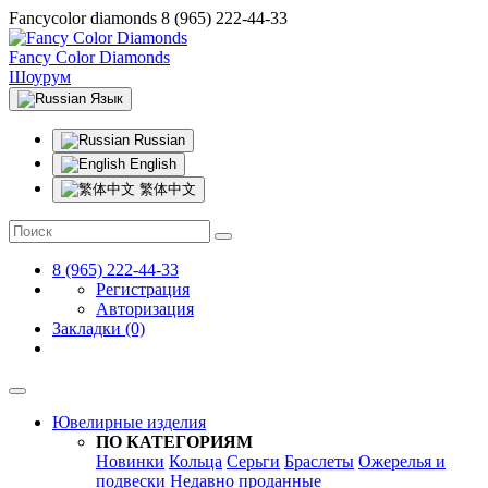
Fancycolor diamonds
8 (965) 222-44-33
Fancy Color Diamonds
Шоурум
Язык
Russian
English
繁体中文
8 (965) 222-44-33
Регистрация
Авторизация
Закладки (0)
Ювелирные изделия
ПО КАТЕГОРИЯМ
Новинки
Кольца
Серьги
Браслеты
Ожерелья и
подвески
Недавно проданные