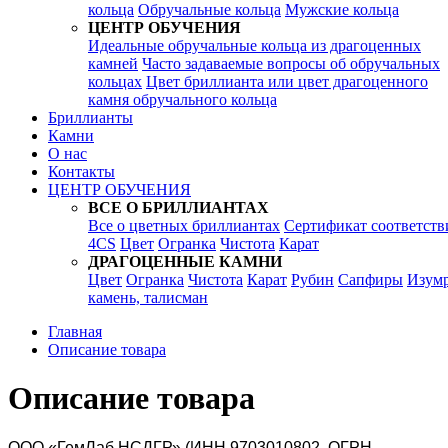
кольца
Обручальные кольца
Мужские кольца
ЦЕНТР ОБУЧЕНИЯ
Идеальные обручальные кольца из драгоценных
камней
Часто задаваемые вопросы об обручальных
кольцах
Цвет бриллианта или цвет драгоценного
камня обручального кольца
Бриллианты
Камни
О нас
Контакты
ЦЕНТР ОБУЧЕНИЯ
ВСЕ О БРИЛЛИАНТАХ
Все о цветных бриллиантах
Сертификат соответств
4CS
Цвет
Огранка
Чистота
Карат
ДРАГОЦЕННЫЕ КАМНИ
Цвет
Огранка
Чистота
Карат
Рубин
Сапфиры
Изум
камень, талисман
Главная
Описание товара
Описание товара
ООО «ГемЛаб НСДГР»
(ИНН 9703010802, ОГРН