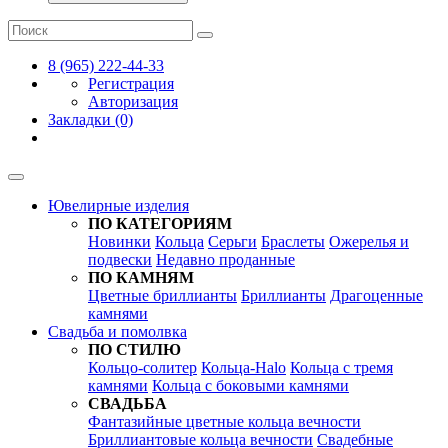
8 (965) 222-44-33
Регистрация
Авторизация
Закладки (0)
Ювелирные изделия
ПО КАТЕГОРИЯМ
Новинки
Кольца
Серьги
Браслеты
Ожерелья и
подвески
Недавно проданные
ПО КАМНЯМ
Цветные бриллианты
Бриллианты
Драгоценные
камнями
Свадьба и помолвка
ПО СТИЛЮ
Кольцо-солитер
Кольца-Halo
Кольца c тремя
камнями
Кольца c боковыми камнями
СВАДЬБА
Фантазийные цветные кольца вечности
Бриллиантовые кольца вечности
Свадебные