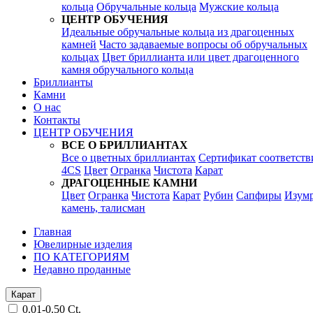
кольца
Обручальные кольца
Мужские кольца
ЦЕНТР ОБУЧЕНИЯ
Идеальные обручальные кольца из драгоценных
камней
Часто задаваемые вопросы об обручальных
кольцах
Цвет бриллианта или цвет драгоценного
камня обручального кольца
Бриллианты
Камни
О нас
Контакты
ЦЕНТР ОБУЧЕНИЯ
ВСЕ О БРИЛЛИАНТАХ
Все о цветных бриллиантах
Сертификат соответств
4CS
Цвет
Огранка
Чистота
Карат
ДРАГОЦЕННЫЕ КАМНИ
Цвет
Огранка
Чистота
Карат
Рубин
Сапфиры
Изум
камень, талисман
Главная
Ювелирные изделия
ПО КАТЕГОРИЯМ
Недавно проданные
Карат
0.01-0.50 Ct.