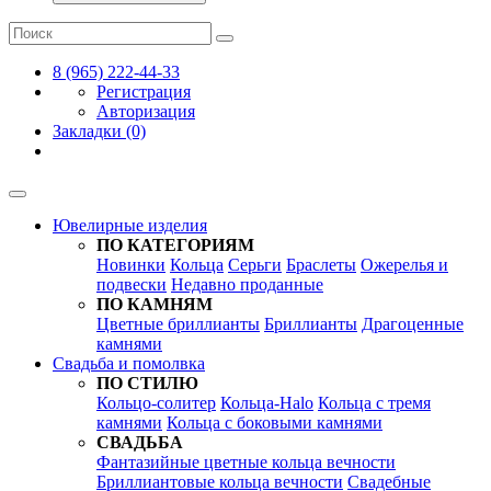
8 (965) 222-44-33
Регистрация
Авторизация
Закладки (0)
Ювелирные изделия
ПО КАТЕГОРИЯМ
Новинки
Кольца
Серьги
Браслеты
Ожерелья и
подвески
Недавно проданные
ПО КАМНЯМ
Цветные бриллианты
Бриллианты
Драгоценные
камнями
Свадьба и помолвка
ПО СТИЛЮ
Кольцо-солитер
Кольца-Halo
Кольца c тремя
камнями
Кольца c боковыми камнями
СВАДЬБА
Фантазийные цветные кольца вечности
Бриллиантовые кольца вечности
Свадебные