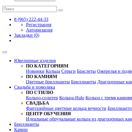
8 (965) 222-44-33
Регистрация
Авторизация
Закладки (0)
Ювелирные изделия
ПО КАТЕГОРИЯМ
Новинки
Кольца
Серьги
Браслеты
Ожерелья и подв
ПО КАМНЯМ
Цветные бриллианты
Бриллианты
Драгоценные ка
Свадьба и помолвка
ПО СТИЛЮ
Кольцо-солитер
Кольца-Halo
Кольца c тремя камня
СВАДЬБА
Фантазийные цветные кольца вечности
Бриллианто
ЦЕНТР ОБУЧЕНИЯ
Идеальные обручальные кольца из драгоценных ка
Бриллианты
Камни