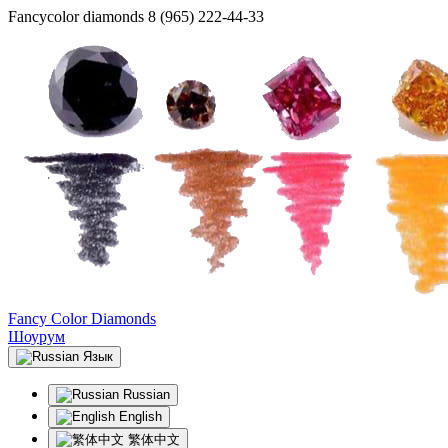
Fancycolor diamonds
8 (965) 222-44-33
Fancy Color Diamonds
Шоурум
Язык
Russian
English
繁体中文