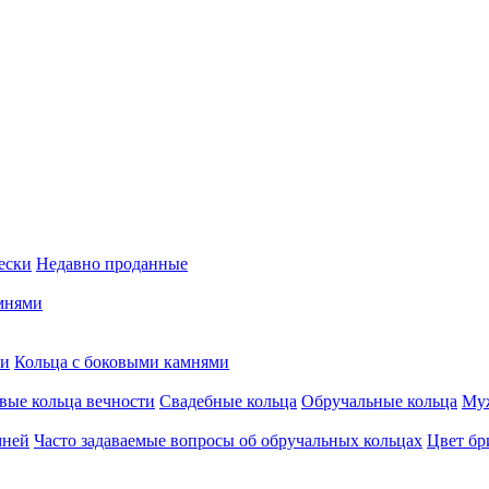
ески
Недавно проданные
мнями
ми
Кольца c боковыми камнями
вые кольца вечности
Свадебные кольца
Обручальные кольца
Муж
мней
Часто задаваемые вопросы об обручальных кольцах
Цвет бр