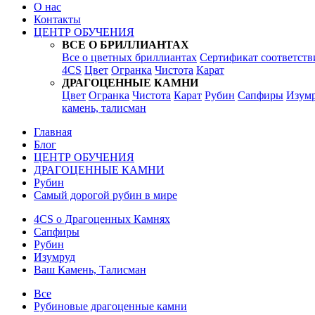
О нас
Контакты
ЦЕНТР ОБУЧЕНИЯ
ВСЕ О БРИЛЛИАНТАХ
Все о цветных бриллиантах
Сертификат соответств
4CS
Цвет
Огранка
Чистота
Карат
ДРАГОЦЕННЫЕ КАМНИ
Цвет
Огранка
Чистота
Карат
Рубин
Сапфиры
Изум
камень, талисман
Главная
Блог
ЦЕНТР ОБУЧЕНИЯ
ДРАГОЦЕННЫЕ КАМНИ
Рубин
Самый дорогой рубин в мире
4CS о Драгоценных Камнях
Сапфиры
Рубин
Изумруд
Ваш Камень, Талисман
Все
Рубиновые драгоценные камни