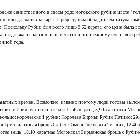
родажа единственного в своем роде могокского рубина цвета "гол
 миллион долларов за карат. Предыдущим обладателем титула са
в. Поскольку Рубин был всего лишь 8,62 карата, его цена была вс
ва продолжают расти в цене и что они по-прежнему очень востре
виной года.
амятных времен. Возможно, именно поэтому люди готовы вылож
убин и бриллиантовое кольцо 12,46 карата; 8,99-каратный Мог
 кольцо; королевский рубин; Королева Бирмы; Рубин Патино; 2
 и бриллиантовая брошь Cartier. Самый "дешевый" из них, 12,46
орогая вещь, 10,10-каратная Могокская Бирманская брошь с Рубино