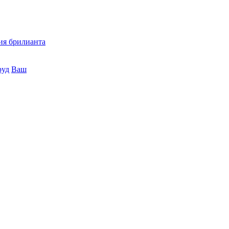
ия брилианта
руд
Ваш