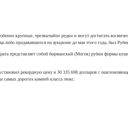
енно крупные, чрезвычайно редки и могут достигать космически
а-либо продававшихся на аукционе до мая этого года, был Руби
карата представляет собой бирманский (Могок) рубин формы кушо
 установил рекордную цену в 30 335 698 долларов с ошеломляющ
и самых дорогих камней класса люкс.