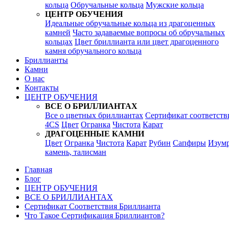
кольца
Обручальные кольца
Мужские кольца
ЦЕНТР ОБУЧЕНИЯ
Идеальные обручальные кольца из драгоценных
камней
Часто задаваемые вопросы об обручальных
кольцах
Цвет бриллианта или цвет драгоценного
камня обручального кольца
Бриллианты
Камни
О нас
Контакты
ЦЕНТР ОБУЧЕНИЯ
ВСЕ О БРИЛЛИАНТАХ
Все о цветных бриллиантах
Сертификат соответств
4CS
Цвет
Огранка
Чистота
Карат
ДРАГОЦЕННЫЕ КАМНИ
Цвет
Огранка
Чистота
Карат
Рубин
Сапфиры
Изум
камень, талисман
Главная
Блог
ЦЕНТР ОБУЧЕНИЯ
ВСЕ О БРИЛЛИАНТАХ
Сертификат Соответствия Бриллианта
Что Такое Сертификация Бриллиантов?