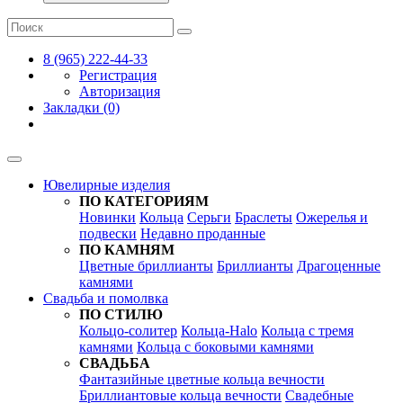
8 (965) 222-44-33
Регистрация
Авторизация
Закладки (0)
Ювелирные изделия
ПО КАТЕГОРИЯМ
Новинки
Кольца
Серьги
Браслеты
Ожерелья и
подвески
Недавно проданные
ПО КАМНЯМ
Цветные бриллианты
Бриллианты
Драгоценные
камнями
Свадьба и помолвка
ПО СТИЛЮ
Кольцо-солитер
Кольца-Halo
Кольца c тремя
камнями
Кольца c боковыми камнями
СВАДЬБА
Фантазийные цветные кольца вечности
Бриллиантовые кольца вечности
Свадебные