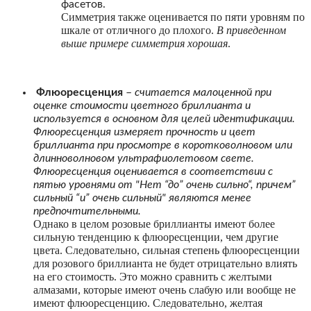
фасетов.
Симметрия также оценивается по пяти уровням по
шкале от отличного до плохого.
В приведенном
выше примере симметрия хорошая
.
Флюоресценция
–
считается малоценной при
оценке стоимости цветного бриллианта и
используется в основном для целей идентификации.
Флюоресценция измеряет прочность и цвет
бриллианта при просмотре в коротковолновом или
длинноволновом ультрафиолетовом свете.
Флюоресценция оценивается в соответствии с
пятью уровнями от "Нет “до” очень сильно“, причем”
сильный “и” очень сильный" являются менее
предпочтительными.
Однако в целом розовые бриллианты имеют более
сильную тенденцию к флюоресценции, чем другие
цвета. Следовательно, сильная степень флюоресценции
для розового бриллианта не будет отрицательно влиять
на его стоимость. Это можно сравнить с желтыми
алмазами, которые имеют очень слабую или вообще не
имеют флюоресценцию. Следовательно, желтая