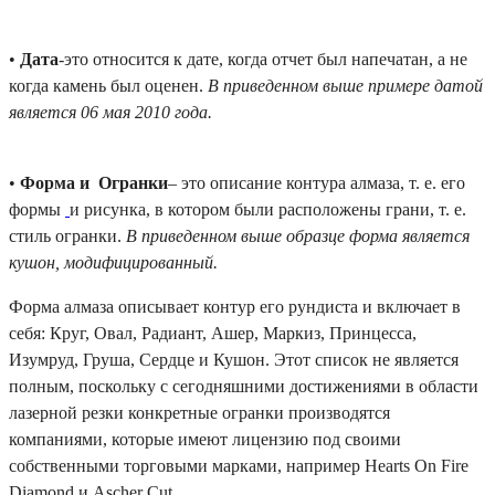
•
Дата
-это относится к дате, когда отчет был напечатан, а не
когда камень был оценен.
В приведенном выше примере датой
является 06 мая 2010 года.
•
Форма и Огранки
– это описание контура алмаза, т. е. его
формы
и рисунка, в котором были расположены грани, т. е.
стиль огранки.
В приведенном выше образце форма является
кушон, модифицированный.
Форма алмаза описывает контур его рундиста и включает в
себя: Круг, Овал, Радиант, Ашер, Маркиз, Принцесса,
Изумруд, Груша, Сердце и Кушон. Этот список не является
полным, поскольку с сегодняшними достижениями в области
лазерной резки конкретные огранки производятся
компаниями, которые имеют лицензию под своими
собственными торговыми марками, например Hearts On Fire
Diamond и Ascher Cut.