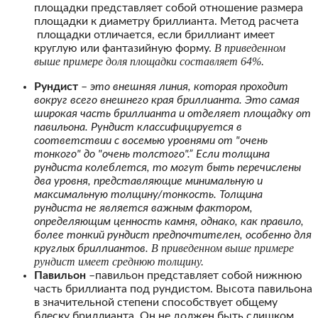
площадки представляет собой отношение размера
площадки к диаметру бриллианта. Метод расчета
площадки отличается, если бриллиант имеет
В приведенном
круглую или фантазийную форму.
выше примере доля площадки составляет 64%.
Рундист
–
это внешняя линия, которая проходит
вокруг всего внешнего края бриллианта. Это самая
широкая часть бриллианта и отделяет площадку от
павильона. Рундист классифицируется в
соответствии с восемью уровнями от "очень
тонкого" до "очень толстого".” Если толщина
рундиста колеблется, то могут быть перечислены
два уровня, представляющие минимальную и
максимальную толщину/тонкость. Толщина
рундиста не является важным фактором,
определяющим ценность камня, однако, как правило,
более тонкий рундист предпочтителен, особенно для
В приведенном выше примере
круглых бриллиантов.
рундист имеет среднюю толщину.
Павильон
–павильон представляет собой нижнюю
часть бриллианта под рундистом. Высота павильона
в значительной степени способствует общему
блеску бриллианта. Он не должен быть слишком