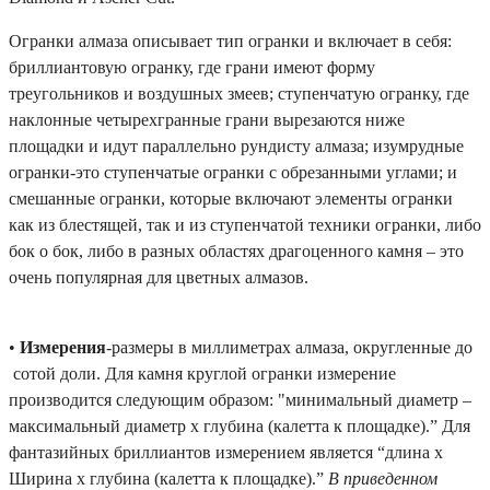
Огранки алмаза описывает тип огранки и включает в себя:
бриллиантовую огранку, где грани имеют форму
треугольников и воздушных змеев; ступенчатую огранку, где
наклонные четырехгранные грани вырезаются ниже
площадки и идут параллельно рундисту алмаза; изумрудные
огранки-это ступенчатые огранки с обрезанными углами; и
смешанные огранки, которые включают элементы огранки
как из блестящей, так и из ступенчатой техники огранки, либо
бок о бок, либо в разных областях драгоценного камня – это
очень популярная для цветных алмазов.
•
Измерения
-размеры в миллиметрах алмаза, округленные до
сотой доли. Для камня круглой огранки измерение
производится следующим образом: "минимальный диаметр –
максимальный диаметр х глубина (калетта к площадке).” Для
фантазийных бриллиантов измерением является “длина x
Ширина x глубина (калетта к площадке).”
В приведенном