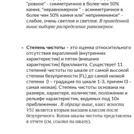
"ровное" - симметричное в более чем 50%
камня, "неравномерное “ - асимметричное в
более чем 50% камня или” неприменимое" -
В приведенной
слабое, очень светлое и светлое.
выше выборке распределение равномерное.
Степень чистоты
– это оценка относительного
отсутствия вкраплений (внутренних
характеристик) и пятен (внешних
характеристик) бриллианта. Существует 11
степеней чистоты по шкале от самой высокой
степени безупречности (FL) до самой низкой
степени (I – градация по шкале 1-3, причем I3 -
самая низкая). Степень чистоты основана на
размере, характере, количестве, положении и
рельефе характеристик, видимых под 10x
В образце выше, класс ясности
приближении .
VS1
является вторым высшим классом после
безупречного. Копия шкалы чистоты представлена
в отчете (см. ссылки на шкалу).