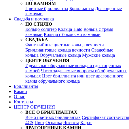
ПО КАМНЯМ
Цветные бриллианты
Бриллианты
Драгоценные
камнями
Свадьба и помолвка
ПО СТИЛЮ
Кольцо-солитер
Кольца-Halo
Кольца c тремя
камнями
Кольца c боковыми камнями
СВАДЬБА
Фантазийные цветные кольца вечности
Бриллиантовые кольца вечности
Свадебные
кольца
Обручальные кольца
Мужские кольца
ЦЕНТР ОБУЧЕНИЯ
Идеальные обручальные кольца из драгоценных
камней
Часто задаваемые вопросы об обручальных
кольцах
Цвет бриллианта или цвет драгоценного
камня обручального кольца
Бриллианты
Камни
О нас
Контакты
ЦЕНТР ОБУЧЕНИЯ
ВСЕ О БРИЛЛИАНТАХ
Все о цветных бриллиантах
Сертификат соответств
4CS
Цвет
Огранка
Чистота
Карат
ДРАГОЦЕННЫЕ КАМНИ