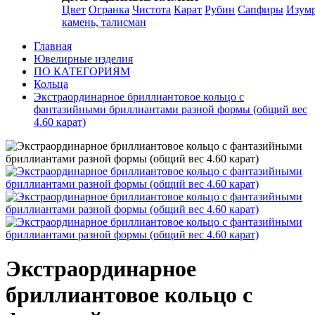
Цвет
Огранка
Чистота
Карат
Рубин
Сапфиры
Изум
камень, талисман
Главная
Ювелирные изделия
ПО КАТЕГОРИЯМ
Кольца
Экстраординарное бриллиантовое кольцо с
фантазийными бриллиантами разной формы (общий вес
4.60 карат)
Экстраординарное
бриллиантовое кольцо с