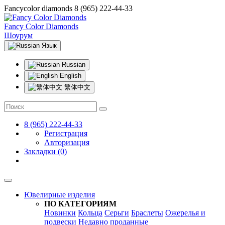
Fancycolor diamonds
8 (965) 222-44-33
Fancy Color Diamonds
Шоурум
Язык
Russian
English
繁体中文
8 (965) 222-44-33
Регистрация
Авторизация
Закладки (0)
Ювелирные изделия
ПО КАТЕГОРИЯМ
Новинки
Кольца
Серьги
Браслеты
Ожерелья и
подвески
Недавно проданные