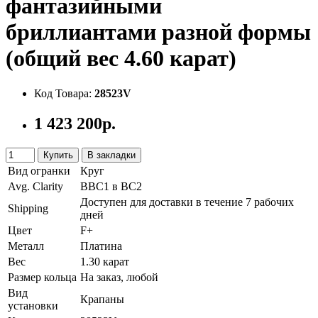
фантазийными
бриллиантами разной формы
(общий вес 4.60 карат)
Код Товара:
28523V
1 423 200р.
Купить
В закладки
Вид огранки
Круг
Avg. Clarity
ВВС1 в ВС2
Доступен для доставки в течение 7 рабочих
Shipping
дней
Цвет
F+
Металл
Платина
Вес
1.30 карат
Размер кольца
На заказ, любой
Вид
Крапаны
установки