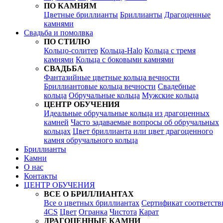
ПО КАМНЯМ
Цветные бриллианты
Бриллианты
Драгоценные
камнями
Свадьба и помолвка
ПО СТИЛЮ
Кольцо-солитер
Кольца-Halo
Кольца c тремя
камнями
Кольца c боковыми камнями
СВАДЬБА
Фантазийные цветные кольца вечности
Бриллиантовые кольца вечности
Свадебные
кольца
Обручальные кольца
Мужские кольца
ЦЕНТР ОБУЧЕНИЯ
Идеальные обручальные кольца из драгоценных
камней
Часто задаваемые вопросы об обручальных
кольцах
Цвет бриллианта или цвет драгоценного
камня обручального кольца
Бриллианты
Камни
О нас
Контакты
ЦЕНТР ОБУЧЕНИЯ
ВСЕ О БРИЛЛИАНТАХ
Все о цветных бриллиантах
Сертификат соответств
4CS
Цвет
Огранка
Чистота
Карат
ДРАГОЦЕННЫЕ КАМНИ