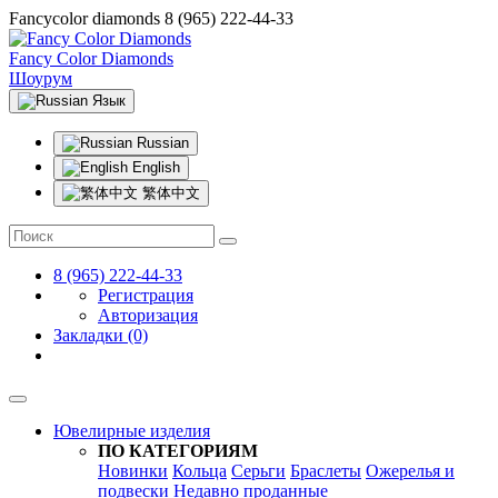
Fancycolor diamonds
8 (965) 222-44-33
Fancy Color Diamonds
Шоурум
Язык
Russian
English
繁体中文
8 (965) 222-44-33
Регистрация
Авторизация
Закладки (0)
Ювелирные изделия
ПО КАТЕГОРИЯМ
Новинки
Кольца
Серьги
Браслеты
Ожерелья и
подвески
Недавно проданные