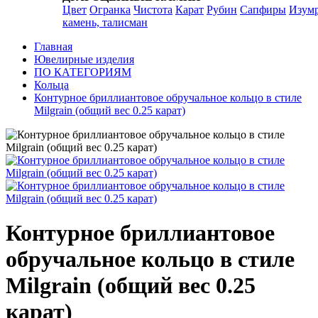
Цвет
Огранка
Чистота
Карат
Рубин
Сапфиры
Изум
камень, талисман
Главная
Ювелирные изделия
ПО КАТЕГОРИЯМ
Кольца
Контурное бриллиантовое обручальное кольцо в стиле
Milgrain (общий вес 0.25 карат)
Контурное бриллиантовое
обручальное кольцо в стиле
Milgrain (общий вес 0.25
карат)