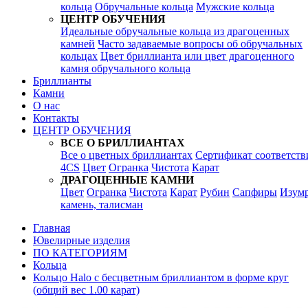
кольца
Обручальные кольца
Мужские кольца
ЦЕНТР ОБУЧЕНИЯ
Идеальные обручальные кольца из драгоценных
камней
Часто задаваемые вопросы об обручальных
кольцах
Цвет бриллианта или цвет драгоценного
камня обручального кольца
Бриллианты
Камни
О нас
Контакты
ЦЕНТР ОБУЧЕНИЯ
ВСЕ О БРИЛЛИАНТАХ
Все о цветных бриллиантах
Сертификат соответств
4CS
Цвет
Огранка
Чистота
Карат
ДРАГОЦЕННЫЕ КАМНИ
Цвет
Огранка
Чистота
Карат
Рубин
Сапфиры
Изум
камень, талисман
Главная
Ювелирные изделия
ПО КАТЕГОРИЯМ
Кольца
Кольцо Halo с бесцветным бриллиантом в форме круг
(общий вес 1.00 карат)