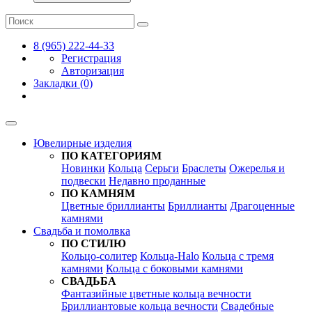
8 (965) 222-44-33
Регистрация
Авторизация
Закладки (0)
Ювелирные изделия
ПО КАТЕГОРИЯМ
Новинки
Кольца
Серьги
Браслеты
Ожерелья и
подвески
Недавно проданные
ПО КАМНЯМ
Цветные бриллианты
Бриллианты
Драгоценные
камнями
Свадьба и помолвка
ПО СТИЛЮ
Кольцо-солитер
Кольца-Halo
Кольца c тремя
камнями
Кольца c боковыми камнями
СВАДЬБА
Фантазийные цветные кольца вечности
Бриллиантовые кольца вечности
Свадебные