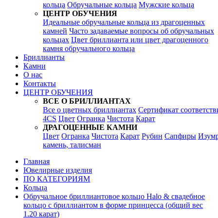
кольца
Обручальные кольца
Мужские кольца
ЦЕНТР ОБУЧЕНИЯ
Идеальные обручальные кольца из драгоценных
камней
Часто задаваемые вопросы об обручальных
кольцах
Цвет бриллианта или цвет драгоценного
камня обручального кольца
Бриллианты
Камни
О нас
Контакты
ЦЕНТР ОБУЧЕНИЯ
ВСЕ О БРИЛЛИАНТАХ
Все о цветных бриллиантах
Сертификат соответств
4CS
Цвет
Огранка
Чистота
Карат
ДРАГОЦЕННЫЕ КАМНИ
Цвет
Огранка
Чистота
Карат
Рубин
Сапфиры
Изум
камень, талисман
Главная
Ювелирные изделия
ПО КАТЕГОРИЯМ
Кольца
Обручальное бриллиантовое кольцо Halo & свадебное
кольцо с бриллиантом в форме принцесса (общий вес
1.20 карат)