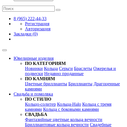
8 (965) 222-44-33
Регистрация
Авторизация
Закладки (0)
Ювелирные изделия
ПО КАТЕГОРИЯМ
Новинки
Кольца
Серьги
Браслеты
Ожерелья и
подвески
Недавно проданные
ПО КАМНЯМ
Цветные бриллианты
Бриллианты
Драгоценные
камнями
Свадьба и помолвка
ПО СТИЛЮ
Кольцо-солитер
Кольца-Halo
Кольца c тремя
камнями
Кольца c боковыми камнями
СВАДЬБА
Фантазийные цветные кольца вечности
Бриллиантовые кольца вечности
Свадебные