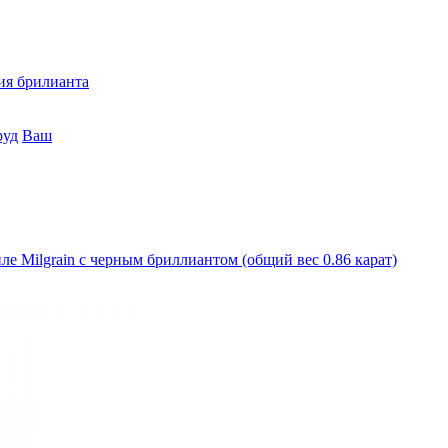
ия брилианта
руд
Ваш
е Milgrain с черным бриллиантом (общий вес 0.86 карат)