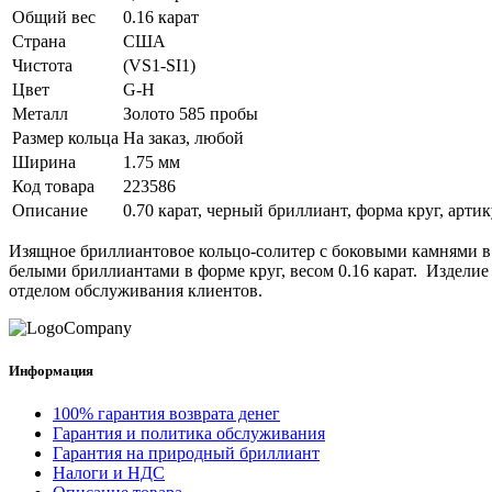
Общий вес
0.16 карат
Страна
США
Чистота
(VS1-SI1)
Цвет
G-H
Металл
Золото 585 пробы
Размер кольца
На заказ, любой
Ширина
1.75 мм
Код товара
223586
Описание
0.70 карат, черный бриллиант, форма круг, арти
Изящное бриллиантовое кольцо-солитер с боковыми камнями в с
белыми бриллиантами в форме круг, весом 0.16 карат. Изделие
отделом обслуживания клиентов.
Информация
100% гарантия возврата денег
Гарантия и политика обслуживания
Гарантия на природный бриллиант
Налоги и НДС