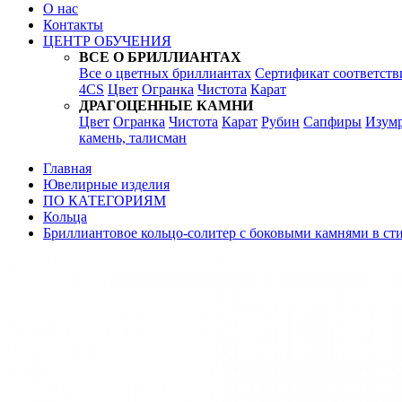
О нас
Контакты
ЦЕНТР ОБУЧЕНИЯ
ВСЕ О БРИЛЛИАНТАХ
Все о цветных бриллиантах
Сертификат соответств
4CS
Цвет
Огранка
Чистота
Карат
ДРАГОЦЕННЫЕ КАМНИ
Цвет
Огранка
Чистота
Карат
Рубин
Сапфиры
Изум
камень, талисман
Главная
Ювелирные изделия
ПО КАТЕГОРИЯМ
Кольца
Бриллиантовое кольцо-солитер с боковыми камнями в стил