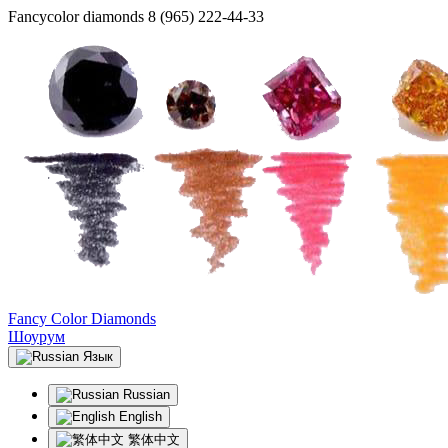
Fancycolor diamonds
8 (965) 222-44-33
Fancy Color Diamonds
Шоурум
Язык
Russian
English
繁体中文