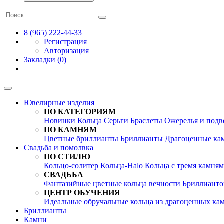
8 (965) 222-44-33
Регистрация
Авторизация
Закладки (0)
Ювелирные изделия
ПО КАТЕГОРИЯМ
Новинки
Кольца
Серьги
Браслеты
Ожерелья и подв
ПО КАМНЯМ
Цветные бриллианты
Бриллианты
Драгоценные ка
Свадьба и помолвка
ПО СТИЛЮ
Кольцо-солитер
Кольца-Halo
Кольца c тремя камня
СВАДЬБА
Фантазийные цветные кольца вечности
Бриллианто
ЦЕНТР ОБУЧЕНИЯ
Идеальные обручальные кольца из драгоценных ка
Бриллианты
Камни