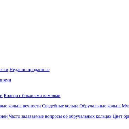
ески
Недавно проданные
мнями
ми
Кольца c боковыми камнями
вые кольца вечности
Свадебные кольца
Обручальные кольца
Муж
мней
Часто задаваемые вопросы об обручальных кольцах
Цвет бр