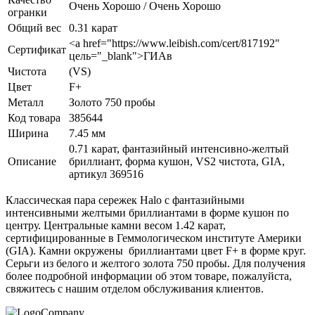
Очень Хорошо / Очень Хорошо
огранки
Общий вес
0.31 карат
<а href="https://www.leibish.com/cert/817192"
Сертификат
цель="_blank">ГИАв
Чистота
(VS)
Цвет
F+
Металл
Золото 750 пробы
Код товара
385644
Ширина
7.45 мм
0.71 карат, фантазийный интенсивно-желтый
Описание
бриллиант, форма кушон, VS2 чистота, GIA,
артикул 369516
Классическая пара сережек Halo с фантазийными
интенсивными желтыми бриллиантами в форме кушон по
центру. Центральные камни весом 1.42 карат,
сертифицированные в Геммологическом институте Америки
(GIA). Камни окружены бриллиантами цвет F+ в форме круг.
Серьги из белого и желтого золота 750 пробы. Для получения
более подробной информации об этом товаре, пожалуйста,
свяжитесь с нашим отделом обслуживания клиентов.