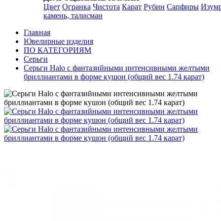
Цвет
Огранка
Чистота
Карат
Рубин
Сапфиры
Изум
камень, талисман
Главная
Ювелирные изделия
ПО КАТЕГОРИЯМ
Серьги
Серьги Halo с фантазийными интенсивными желтыми
бриллиантами в форме кушон (общий вес 1.74 карат)