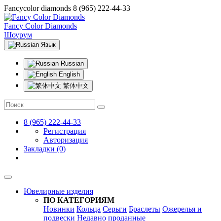
Fancycolor diamonds
8 (965) 222-44-33
Fancy Color Diamonds
Шоурум
Язык
Russian
English
繁体中文
8 (965) 222-44-33
Регистрация
Авторизация
Закладки (0)
Ювелирные изделия
ПО КАТЕГОРИЯМ
Новинки
Кольца
Серьги
Браслеты
Ожерелья и
подвески
Недавно проданные