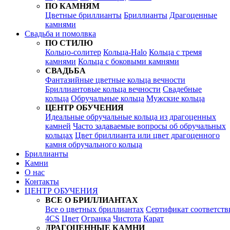
ПО КАМНЯМ
Цветные бриллианты
Бриллианты
Драгоценные
камнями
Свадьба и помолвка
ПО СТИЛЮ
Кольцо-солитер
Кольца-Halo
Кольца c тремя
камнями
Кольца c боковыми камнями
СВАДЬБА
Фантазийные цветные кольца вечности
Бриллиантовые кольца вечности
Свадебные
кольца
Обручальные кольца
Мужские кольца
ЦЕНТР ОБУЧЕНИЯ
Идеальные обручальные кольца из драгоценных
камней
Часто задаваемые вопросы об обручальных
кольцах
Цвет бриллианта или цвет драгоценного
камня обручального кольца
Бриллианты
Камни
О нас
Контакты
ЦЕНТР ОБУЧЕНИЯ
ВСЕ О БРИЛЛИАНТАХ
Все о цветных бриллиантах
Сертификат соответств
4CS
Цвет
Огранка
Чистота
Карат
ДРАГОЦЕННЫЕ КАМНИ