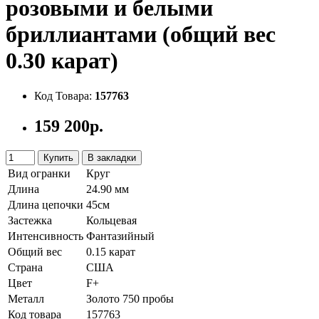
розовыми и белыми
бриллиантами (общий вес
0.30 карат)
Код Товара:
157763
159 200р.
Купить
В закладки
Вид огранки
Круг
Длина
24.90 мм
Длина цепочки
45см
Застежка
Кольцевая
Интенсивность
Фантазийный
Общий вес
0.15 карат
Страна
США
Цвет
F+
Металл
Золото 750 пробы
Код товара
157763