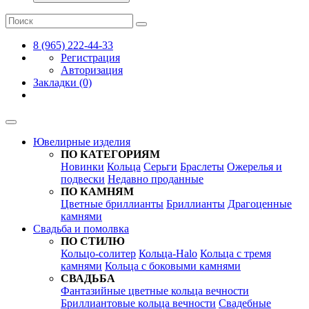
8 (965) 222-44-33
Регистрация
Авторизация
Закладки (0)
Ювелирные изделия
ПО КАТЕГОРИЯМ
Новинки
Кольца
Серьги
Браслеты
Ожерелья и
подвески
Недавно проданные
ПО КАМНЯМ
Цветные бриллианты
Бриллианты
Драгоценные
камнями
Свадьба и помолвка
ПО СТИЛЮ
Кольцо-солитер
Кольца-Halo
Кольца c тремя
камнями
Кольца c боковыми камнями
СВАДЬБА
Фантазийные цветные кольца вечности
Бриллиантовые кольца вечности
Свадебные