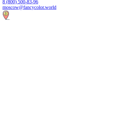
8 (800) 500-83-96
moscow@fancycolor.world