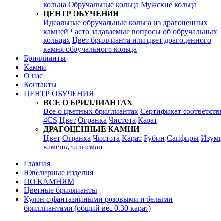
кольца
Обручальные кольца
Мужские кольца
ЦЕНТР ОБУЧЕНИЯ
Идеальные обручальные кольца из драгоценных
камней
Часто задаваемые вопросы об обручальных
кольцах
Цвет бриллианта или цвет драгоценного
камня обручального кольца
Бриллианты
Камни
О нас
Контакты
ЦЕНТР ОБУЧЕНИЯ
ВСЕ О БРИЛЛИАНТАХ
Все о цветных бриллиантах
Сертификат соответств
4CS
Цвет
Огранка
Чистота
Карат
ДРАГОЦЕННЫЕ КАМНИ
Цвет
Огранка
Чистота
Карат
Рубин
Сапфиры
Изум
камень, талисман
Главная
Ювелирные изделия
ПО КАМНЯМ
Цветные бриллианты
Кулон с фантазийными розовыми и белыми
бриллиантами (общий вес 0.30 карат)