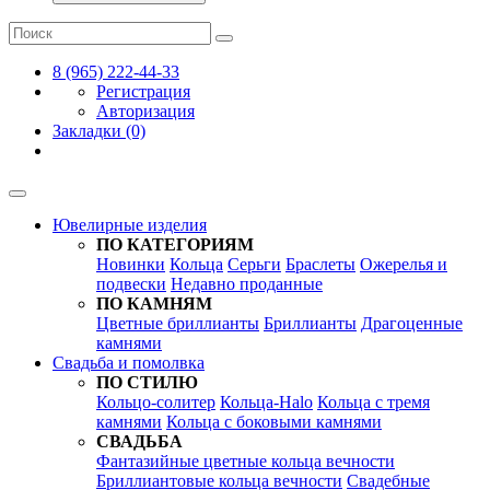
8 (965) 222-44-33
Регистрация
Авторизация
Закладки (0)
Ювелирные изделия
ПО КАТЕГОРИЯМ
Новинки
Кольца
Серьги
Браслеты
Ожерелья и
подвески
Недавно проданные
ПО КАМНЯМ
Цветные бриллианты
Бриллианты
Драгоценные
камнями
Свадьба и помолвка
ПО СТИЛЮ
Кольцо-солитер
Кольца-Halo
Кольца c тремя
камнями
Кольца c боковыми камнями
СВАДЬБА
Фантазийные цветные кольца вечности
Бриллиантовые кольца вечности
Свадебные