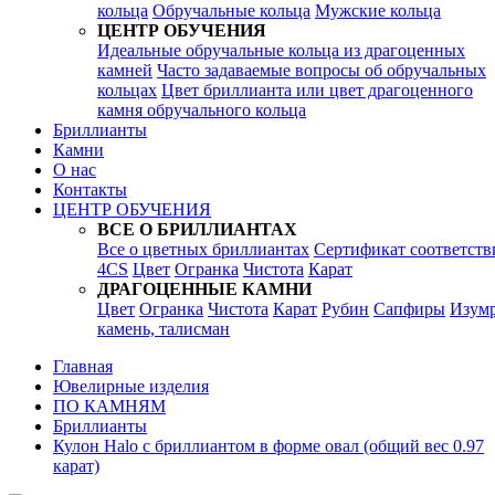
кольца
Обручальные кольца
Мужские кольца
ЦЕНТР ОБУЧЕНИЯ
Идеальные обручальные кольца из драгоценных
камней
Часто задаваемые вопросы об обручальных
кольцах
Цвет бриллианта или цвет драгоценного
камня обручального кольца
Бриллианты
Камни
О нас
Контакты
ЦЕНТР ОБУЧЕНИЯ
ВСЕ О БРИЛЛИАНТАХ
Все о цветных бриллиантах
Сертификат соответств
4CS
Цвет
Огранка
Чистота
Карат
ДРАГОЦЕННЫЕ КАМНИ
Цвет
Огранка
Чистота
Карат
Рубин
Сапфиры
Изум
камень, талисман
Главная
Ювелирные изделия
ПО КАМНЯМ
Бриллианты
Кулон Halo с бриллиантом в форме овал (общий вес 0.97
карат)