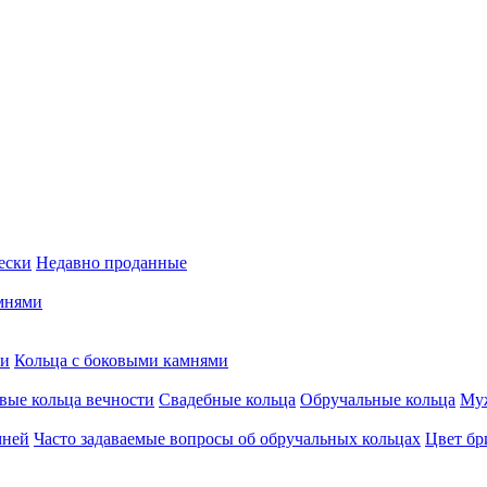
ески
Недавно проданные
мнями
ми
Кольца c боковыми камнями
вые кольца вечности
Свадебные кольца
Обручальные кольца
Муж
мней
Часто задаваемые вопросы об обручальных кольцах
Цвет бр