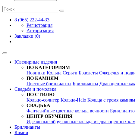
8 (965) 222-44-33
Регистрация
Авторизация
Закладки (0)
Ювелирные изделия
ПО КАТЕГОРИЯМ
Новинки
Кольца
Серьги
Браслеты
Ожерелья и подв
ПО КАМНЯМ
Цветные бриллианты
Бриллианты
Драгоценные ка
Свадьба и помолвка
ПО СТИЛЮ
Кольцо-солитер
Кольца-Halo
Кольца c тремя камня
СВАДЬБА
Фантазийные цветные кольца вечности
Бриллианто
ЦЕНТР ОБУЧЕНИЯ
Идеальные обручальные кольца из драгоценных ка
Бриллианты
Камни