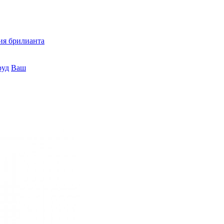
ия брилианта
руд
Ваш