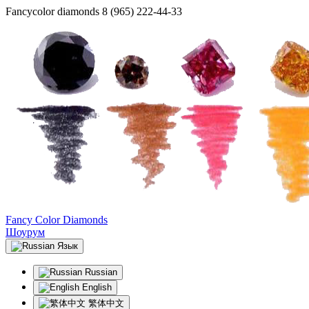
Fancycolor diamonds
8 (965) 222-44-33
Fancy Color Diamonds
Шоурум
Язык
Russian
English
繁体中文