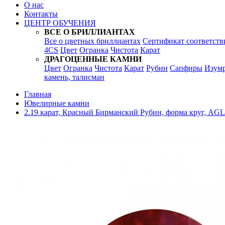
О нас
Контакты
ЦЕНТР ОБУЧЕНИЯ
ВСЕ О БРИЛЛИАНТАХ
Все о цветных бриллиантах
Сертификат соответств
4CS
Цвет
Огранка
Чистота
Карат
ДРАГОЦЕННЫЕ КАМНИ
Цвет
Огранка
Чистота
Карат
Рубин
Сапфиры
Изум
камень, талисман
Главная
Ювелирные камни
2.19 карат, Красный Бирманский Рубин, форма круг, AGL