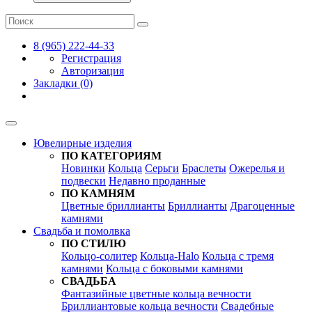
8 (965) 222-44-33
Регистрация
Авторизация
Закладки (0)
Ювелирные изделия
ПО КАТЕГОРИЯМ
Новинки
Кольца
Серьги
Браслеты
Ожерелья и
подвески
Недавно проданные
ПО КАМНЯМ
Цветные бриллианты
Бриллианты
Драгоценные
камнями
Свадьба и помолвка
ПО СТИЛЮ
Кольцо-солитер
Кольца-Halo
Кольца c тремя
камнями
Кольца c боковыми камнями
СВАДЬБА
Фантазийные цветные кольца вечности
Бриллиантовые кольца вечности
Свадебные