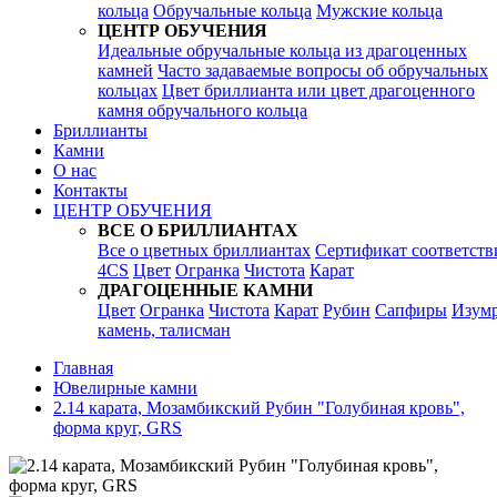
кольца
Обручальные кольца
Мужские кольца
ЦЕНТР ОБУЧЕНИЯ
Идеальные обручальные кольца из драгоценных
камней
Часто задаваемые вопросы об обручальных
кольцах
Цвет бриллианта или цвет драгоценного
камня обручального кольца
Бриллианты
Камни
О нас
Контакты
ЦЕНТР ОБУЧЕНИЯ
ВСЕ О БРИЛЛИАНТАХ
Все о цветных бриллиантах
Сертификат соответств
4CS
Цвет
Огранка
Чистота
Карат
ДРАГОЦЕННЫЕ КАМНИ
Цвет
Огранка
Чистота
Карат
Рубин
Сапфиры
Изум
камень, талисман
Главная
Ювелирные камни
2.14 карата, Мозамбикский Рубин "Голубиная кровь",
форма круг, GRS