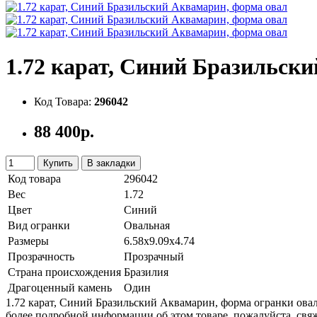
1.72 карат, Синий Бразильск
Код Товара:
296042
88 400р.
Купить
В закладки
Код товара
296042
Вес
1.72
Цвет
Синий
Вид огранки
Овальная
Размеры
6.58x9.09x4.74
Прозрачность
Прозрачный
Страна происхождения
Бразилия
Драгоценный камень
Один
1.72 карат, Синий Бразильский Аквамарин, форма огранки ова
более подробной информации об этом товаре, пожалуйста, свя