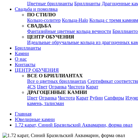
Цветные бриллианты
Бриллианты
Драгоценные ка
Свадьба и помолвка
ПО СТИЛЮ
Кольцо-солитер
Кольца-Halo
Кольца c тремя камня
СВАДЬБА
Фантазийные цветные кольца вечности
Бриллианто
ЦЕНТР ОБУЧЕНИЯ
Идеальные обручальные кольца из драгоценных ка
Бриллианты
Камни
О нас
Контакты
ЦЕНТР ОБУЧЕНИЯ
ВСЕ О БРИЛЛИАНТАХ
Все о цветных бриллиантах
Сертификат соответств
4CS
Цвет
Огранка
Чистота
Карат
ДРАГОЦЕННЫЕ КАМНИ
Цвет
Огранка
Чистота
Карат
Рубин
Сапфиры
Изум
камень, талисман
Главная
Ювелирные камни
1.72 карат, Синий Бразильский Аквамарин, форма овал