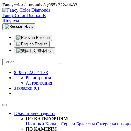
Fancycolor diamonds
8 (965) 222-44-33
Fancy Color Diamonds
Шоурум
Язык
Russian
English
繁体中文
8 (965) 222-44-33
Регистрация
Авторизация
Закладки (0)
Ювелирные изделия
ПО КАТЕГОРИЯМ
Новинки
Кольца
Серьги
Браслеты
Ожерелья и подв
ПО КАМНЯМ