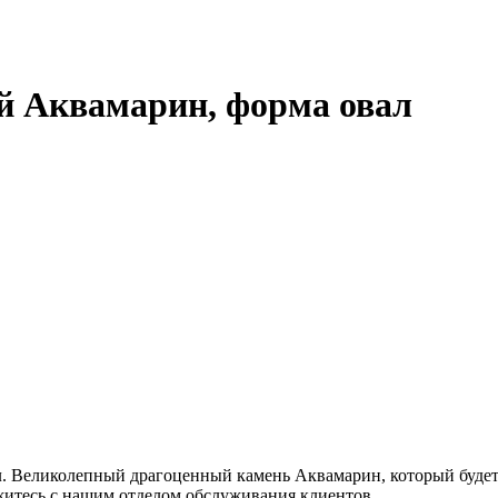
ий Аквамарин, форма овал
л. Великолепный драгоценный камень Аквамарин, который будет
житесь с нашим отделом обслуживания клиентов.