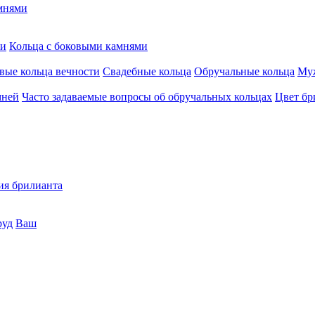
мнями
ми
Кольца c боковыми камнями
вые кольца вечности
Свадебные кольца
Обручальные кольца
Муж
мней
Часто задаваемые вопросы об обручальных кольцах
Цвет бр
ия брилианта
руд
Ваш