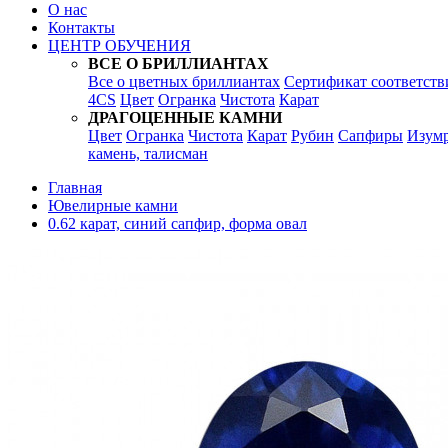
О нас
Контакты
ЦЕНТР ОБУЧЕНИЯ
ВСЕ О БРИЛЛИАНТАХ
Все о цветных бриллиантах
Сертификат соответств
4CS
Цвет
Огранка
Чистота
Карат
ДРАГОЦЕННЫЕ КАМНИ
Цвет
Огранка
Чистота
Карат
Рубин
Сапфиры
Изум
камень, талисман
Главная
Ювелирные камни
0.62 карат, синий сапфир, форма овал