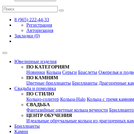
8 (965) 222-44-33
Регистрация
Авторизация
Закладки (0)
Ювелирные изделия
ПО КАТЕГОРИЯМ
Новинки
Кольца
Серьги
Браслеты
Ожерелья и подв
ПО КАМНЯМ
Цветные бриллианты
Бриллианты
Драгоценные ка
Свадьба и помолвка
ПО СТИЛЮ
Кольцо-солитер
Кольца-Halo
Кольца c тремя камня
СВАДЬБА
Фантазийные цветные кольца вечности
Бриллианто
ЦЕНТР ОБУЧЕНИЯ
Идеальные обручальные кольца из драгоценных ка
Бриллианты
Камни