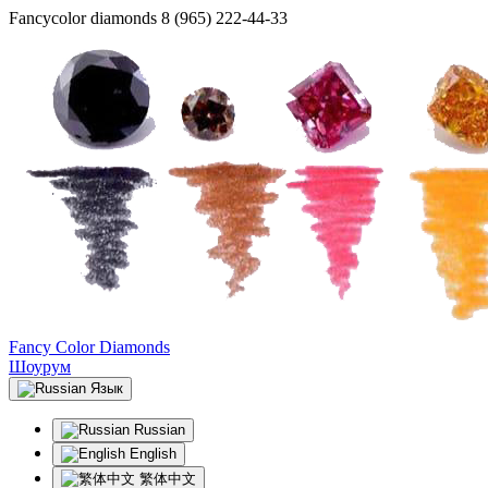
Fancycolor diamonds
8 (965) 222-44-33
Fancy Color Diamonds
Шоурум
Язык
Russian
English
繁体中文