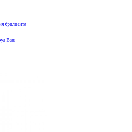
ия брилианта
руд
Ваш