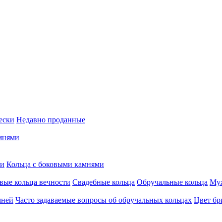
ески
Недавно проданные
мнями
ми
Кольца c боковыми камнями
вые кольца вечности
Свадебные кольца
Обручальные кольца
Муж
мней
Часто задаваемые вопросы об обручальных кольцах
Цвет бр