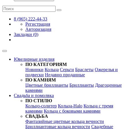
8 (965) 222-44-33
Регистрация
Авторизация
Закладки (0)
Ювелирные изделия
ПО КАТЕГОРИЯМ
Новинки
Кольца
Серьги
Браслеты
Ожерелья и
подвески
Недавно проданные
ПО КАМНЯМ
Цветные бриллианты
Бриллианты
Драгоценные
камнями
Свадьба и помолвка
ПО СТИЛЮ
Кольцо-солитер
Кольца-Halo
Кольца c тремя
камнями
Кольца c боковыми камнями
СВАДЬБА
Фантазийные цветные кольца вечности
Бриллиантовые кольца вечности
Свадебные