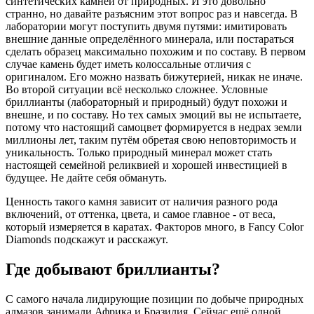
синтетических камней от природных. И это довольно
странно, но давайте разъясним этот вопрос раз и навсегда. В
лаборатории могут поступить двумя путями: имитировать
внешние данные определённого минерала, или постараться
сделать образец максимально похожим и по составу. В первом
случае камень будет иметь колоссальные отличия с
оригиналом. Его можно назвать бижутерией, никак не иначе.
Во второй ситуации всё несколько сложнее. Условные
бриллианты (лабораторный и природный) будут похожи и
внешне, и по составу. Но тех самых эмоций вы не испытаете,
потому что настоящий самоцвет формируется в недрах земли
миллионы лет, таким путём обретая свою неповторимость и
уникальность. Только природный минерал может стать
настоящей семейной реликвией и хорошей инвестицией в
будущее. Не дайте себя обмануть.
Ценность такого камня зависит от наличия разного рода
включений, от оттенка, цвета, и самое главное - от веса,
который измеряется в каратах. Факторов много, в Fancy Color
Diamonds подскажут и расскажут.
Где добывают бриллианты?
С самого начала лидирующие позиции по добыче природных
алмазов занимали Африка и Бразилия. Сейчас ещё одной