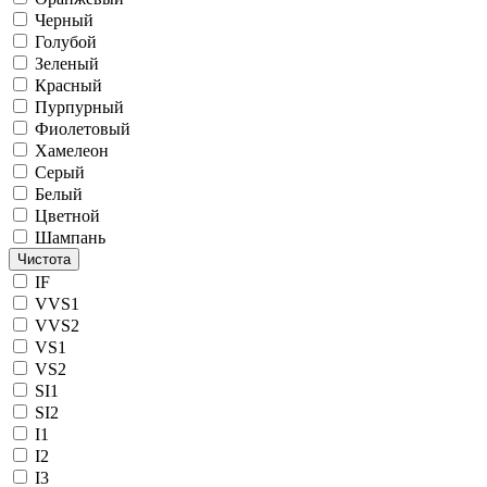
Черный
Голубой
Зеленый
Красный
Пурпурный
Фиолетовый
Хамелеон
Серый
Белый
Цветной
Шампань
Чистота
IF
VVS1
VVS2
VS1
VS2
SI1
SI2
I1
I2
I3