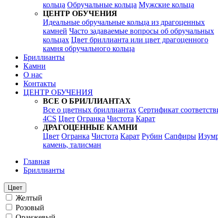
кольца
Обручальные кольца
Мужские кольца
ЦЕНТР ОБУЧЕНИЯ
Идеальные обручальные кольца из драгоценных
камней
Часто задаваемые вопросы об обручальных
кольцах
Цвет бриллианта или цвет драгоценного
камня обручального кольца
Бриллианты
Камни
О нас
Контакты
ЦЕНТР ОБУЧЕНИЯ
ВСЕ О БРИЛЛИАНТАХ
Все о цветных бриллиантах
Сертификат соответств
4CS
Цвет
Огранка
Чистота
Карат
ДРАГОЦЕННЫЕ КАМНИ
Цвет
Огранка
Чистота
Карат
Рубин
Сапфиры
Изум
камень, талисман
Главная
Бриллианты
Цвет
Желтый
Розовый
Оранжевый