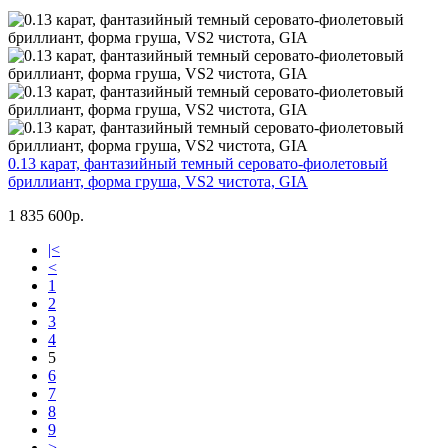
0.13 карат, фантазийный темный серовато-фиолетовый
бриллиант, форма груша, VS2 чистота, GIA
1 835 600р.
|<
<
1
2
3
4
5
6
7
8
9
>