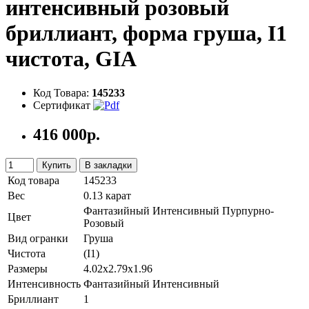
интенсивный розовый
бриллиант, форма груша, I1
чистота, GIA
Код Товара:
145233
Сертификат
416 000р.
Купить
В закладки
Код товара
145233
Вес
0.13 карат
Фантазийный Интенсивный Пурпурно-
Цвет
Розовый
Вид огранки
Груша
Чистота
(I1)
Размеры
4.02x2.79x1.96
Интенсивность
Фантазийный Интенсивный
Бриллиант
1