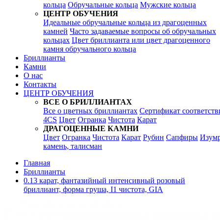
кольца
Обручальные кольца
Мужские кольца
ЦЕНТР ОБУЧЕНИЯ
Идеальные обручальные кольца из драгоценных
камней
Часто задаваемые вопросы об обручальных
кольцах
Цвет бриллианта или цвет драгоценного
камня обручального кольца
Бриллианты
Камни
О нас
Контакты
ЦЕНТР ОБУЧЕНИЯ
ВСЕ О БРИЛЛИАНТАХ
Все о цветных бриллиантах
Сертификат соответств
4CS
Цвет
Огранка
Чистота
Карат
ДРАГОЦЕННЫЕ КАМНИ
Цвет
Огранка
Чистота
Карат
Рубин
Сапфиры
Изум
камень, талисман
Главная
Бриллианты
0.13 карат, фантазийный интенсивный розовый
бриллиант, форма груша, I1 чистота, GIA