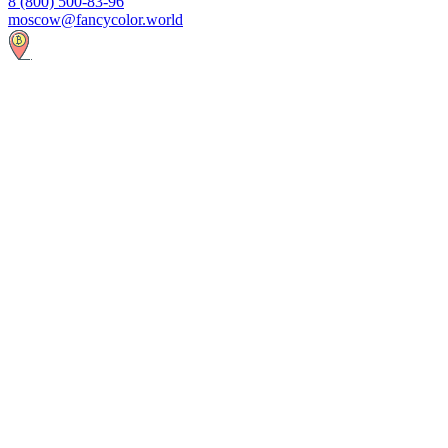
8 (800) 500-83-96
moscow@fancycolor.world