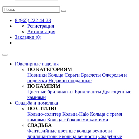
8 (965) 222-44-33
Регистрация
Авторизация
Закладки (0)
Ювелирные изделия
ПО КАТЕГОРИЯМ
Новинки
Кольца
Серьги
Браслеты
Ожерелья и
подвески
Недавно проданные
ПО КАМНЯМ
Цветные бриллианты
Бриллианты
Драгоценные
камнями
Свадьба и помолвка
ПО СТИЛЮ
Кольцо-солитер
Кольца-Halo
Кольца c тремя
камнями
Кольца c боковыми камнями
СВАДЬБА
Фантазийные цветные кольца вечности
Бриллиантовые кольца вечности
Свадебные