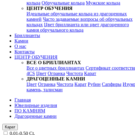
кольца
Обручальные кольца
Мужские кольца
ЦЕНТР ОБУЧЕНИЯ
Идеальные обручальные кольца из драгоценных
камней
Часто задаваемые вопросы об обручальных
кольцах
Цвет бриллианта или цвет драгоценного
камня обручального кольца
Бриллианты
Камни
О нас
Контакты
ЦЕНТР ОБУЧЕНИЯ
ВСЕ О БРИЛЛИАНТАХ
Все о цветных бриллиантах
Сертификат соответств
4CS
Цвет
Огранка
Чистота
Карат
ДРАГОЦЕННЫЕ КАМНИ
Цвет
Огранка
Чистота
Карат
Рубин
Сапфиры
Изум
камень, талисман
Главная
Ювелирные изделия
ПО КАМНЯМ
Драгоценные камни
Карат
0.01-0.50 Ct.