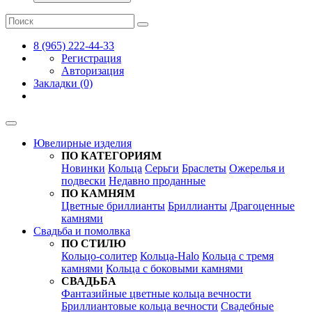
8 (965) 222-44-33
Регистрация
Авторизация
Закладки (0)
Ювелирные изделия
ПО КАТЕГОРИЯМ
Новинки
Кольца
Серьги
Браслеты
Ожерелья и
подвески
Недавно проданные
ПО КАМНЯМ
Цветные бриллианты
Бриллианты
Драгоценные
камнями
Свадьба и помолвка
ПО СТИЛЮ
Кольцо-солитер
Кольца-Halo
Кольца c тремя
камнями
Кольца c боковыми камнями
СВАДЬБА
Фантазийные цветные кольца вечности
Бриллиантовые кольца вечности
Свадебные