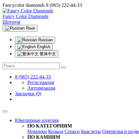
Fancycolor diamonds
8 (965) 222-44-33
Fancy Color Diamonds
Шоурум
Язык
Russian
English
繁体中文
8 (965) 222-44-33
Регистрация
Авторизация
Закладки (0)
Ювелирные изделия
ПО КАТЕГОРИЯМ
Новинки
Кольца
Серьги
Браслеты
Ожерелья и подв
ПО КАМНЯМ