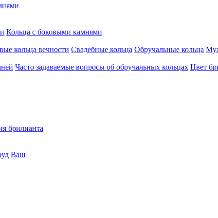
мнями
ми
Кольца c боковыми камнями
вые кольца вечности
Свадебные кольца
Обручальные кольца
Муж
мней
Часто задаваемые вопросы об обручальных кольцах
Цвет бр
ия брилианта
руд
Ваш