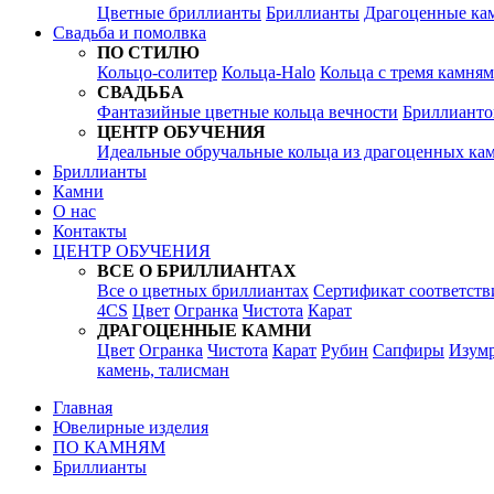
Цветные бриллианты
Бриллианты
Драгоценные ка
Свадьба и помолвка
ПО СТИЛЮ
Кольцо-солитер
Кольца-Halo
Кольца c тремя камня
СВАДЬБА
Фантазийные цветные кольца вечности
Бриллианто
ЦЕНТР ОБУЧЕНИЯ
Идеальные обручальные кольца из драгоценных ка
Бриллианты
Камни
О нас
Контакты
ЦЕНТР ОБУЧЕНИЯ
ВСЕ О БРИЛЛИАНТАХ
Все о цветных бриллиантах
Сертификат соответств
4CS
Цвет
Огранка
Чистота
Карат
ДРАГОЦЕННЫЕ КАМНИ
Цвет
Огранка
Чистота
Карат
Рубин
Сапфиры
Изум
камень, талисман
Главная
Ювелирные изделия
ПО КАМНЯМ
Бриллианты