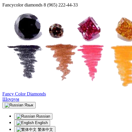
Fancycolor diamonds
8 (965) 222-44-33
Fancy Color Diamonds
Шоурум
Язык
Russian
English
繁体中文