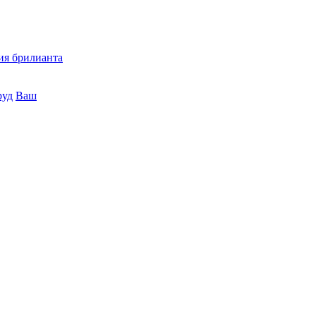
ия брилианта
руд
Ваш