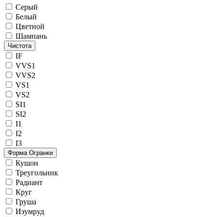
Серый
Белый
Цветной
Шампань
Чистота
IF
VVS1
VVS2
VS1
VS2
SI1
SI2
I1
I2
I3
Форма Огранки
Кушон
Треугольник
Радиант
Круг
Груша
Изумруд