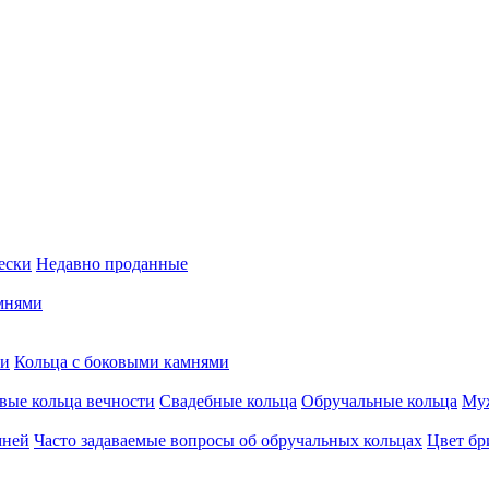
ески
Недавно проданные
мнями
ми
Кольца c боковыми камнями
вые кольца вечности
Свадебные кольца
Обручальные кольца
Муж
мней
Часто задаваемые вопросы об обручальных кольцах
Цвет бр