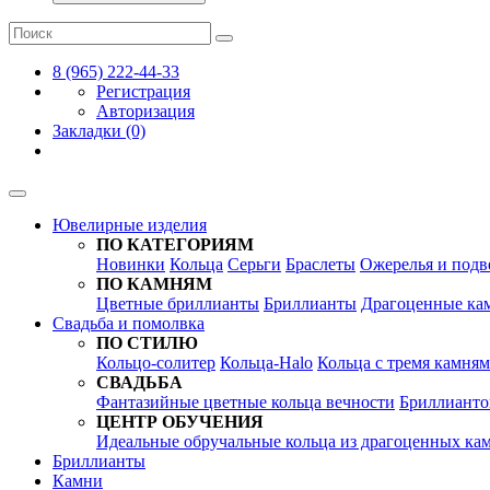
8 (965) 222-44-33
Регистрация
Авторизация
Закладки (0)
Ювелирные изделия
ПО КАТЕГОРИЯМ
Новинки
Кольца
Серьги
Браслеты
Ожерелья и подв
ПО КАМНЯМ
Цветные бриллианты
Бриллианты
Драгоценные ка
Свадьба и помолвка
ПО СТИЛЮ
Кольцо-солитер
Кольца-Halo
Кольца c тремя камня
СВАДЬБА
Фантазийные цветные кольца вечности
Бриллианто
ЦЕНТР ОБУЧЕНИЯ
Идеальные обручальные кольца из драгоценных ка
Бриллианты
Камни