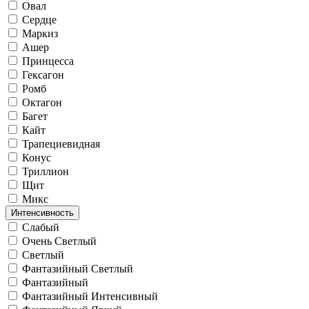
Овал
Сердце
Маркиз
Ашер
Принцесса
Гексагон
Ромб
Октагон
Багет
Кайт
Трапециевидная
Конус
Триллион
Щит
Микс
Интенсивность
Слабый
Очень Светлый
Светлый
Фантазийный Светлый
Фантазийный
Фантазийный Интенсивный