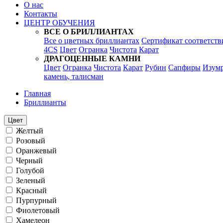
О нас
Контакты
ЦЕНТР ОБУЧЕНИЯ
ВСЕ О БРИЛЛИАНТАХ
Все о цветных бриллиантах
Сертификат соответств
4CS
Цвет
Огранка
Чистота
Карат
ДРАГОЦЕННЫЕ КАМНИ
Цвет
Огранка
Чистота
Карат
Рубин
Сапфиры
Изум
камень, талисман
Главная
Бриллианты
Цвет
Желтый
Розовый
Оранжевый
Черный
Голубой
Зеленый
Красный
Пурпурный
Фиолетовый
Хамелеон